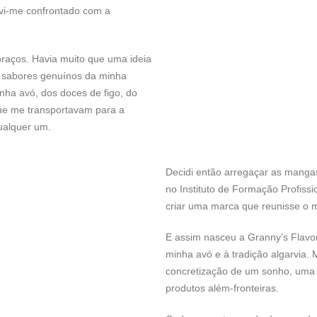
 vi-me confrontado com a
raços. Havia muito que uma ideia
s sabores genuínos da minha
nha avó, dos doces de figo, do
ue me transportavam para a
ualquer um.
Decidi então arregaçar as manga
no Instituto de Formação Profissi
criar uma marca que reunisse o m
E assim nasceu a Granny’s Flav
minha avó e à tradição algarvia. 
concretização de um sonho, uma 
produtos além-fronteiras.