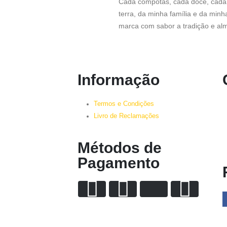
Cada compotas, cada doce, cada i
terra, da minha família e da minha
marca com sabor a tradição e alm
Informação
Termos e Condições
Livro de Reclamações
Métodos de
Pagamento