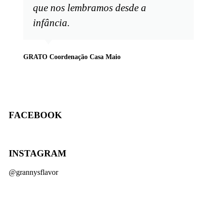
que nos lembramos desde a
C
infância.
GRATO Coordenação Casa Maio
FACEBOOK
INSTAGRAM
@grannysflavor